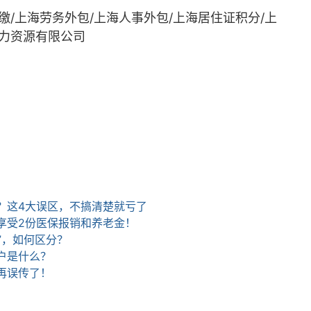
缴/上海劳务外包/上海人事外包/上海居住
证积分/上
力资源有限公司
？这4大误区，不搞清楚就亏了
享受2份医保报销和养老金！
”，如何区分？
户是什么？
再误传了！