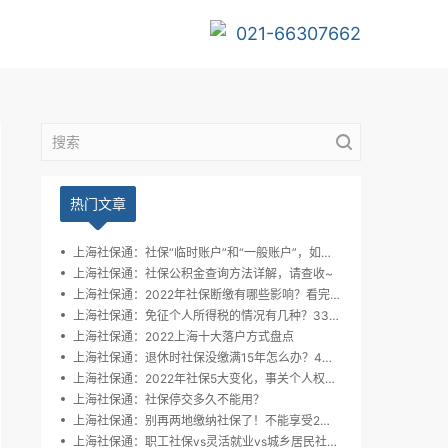
021-66307662
热门文章
上海社保通：社保“临时账户”和“一般账户”，如何区分？
上海社保通：社保公积金查询方法详解，请查收~
上海社保通：2022年社保断缴有哪些影响？看完这篇全明白了
上海社保通：免征个人所得税的情况有几种？33种都在这了~
上海社保通：2022上海十大落户方式盘点
上海社保通：退休时社保没缴满15年怎么办？4招解决方案！
上海社保通：2022年社保5大变化，事关个人权益，所有人必看！
上海社保通：社保停交多久不能用？
上海社保通：别再两地缴纳社保了！不能享受2份医保报销和养老金！
上海社保通：职工社保vs灵活就业vs城乡居民社保有什么区别？一文详解！