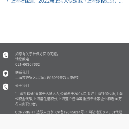
上海社保通：2022新上海人快速落户上海途径汇总，新政条件、政策放宽
如您有关于社保方面的问题，
请您致电：
021-66307662
联系我们
上海市静安区江场西路160号美邦大厦6楼
关于我们
“上海社保通”隶属于达慧人力,公司创于2004年,专注上海社保代缴,上海
公积金代缴,上海居住证积分,上海落户咨询等,服务千余家企业和近10万
名自由职业者。
COPYRIGHT 达慧人力
沪ICP备19045634号-1
网站地图
XML
51代理
记账
注册
登录